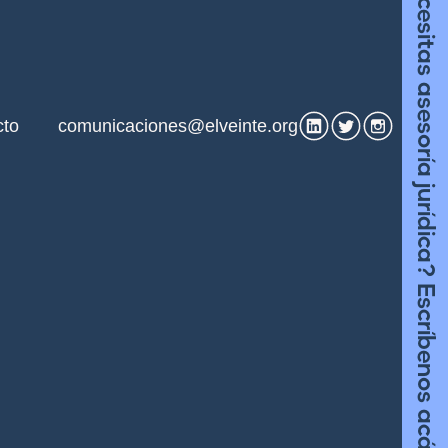
¿Necesitas asesoría jurídica? Escríbenos acá
cto
comunicaciones@elveinte.org