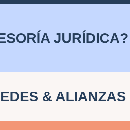
ESORÍA JURÍDICA?
Nuestro equipo se especializa 
comunicación y usuarios de red
como parte de nuestro compromi
EDES & ALIANZAS
democracia. Te apoyamos en la
navegación de situaciones leg
escuchada y respetada.
aron tus derechos?
¿Buscas ase
alianza de organizaciones