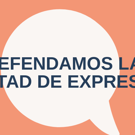
TE
áticas relacionadas con
itales. El Índice
sus integrantes y servir
 cuestiones urgentes
n Colombia.
DEFENDAMOS L
TAD DE EXPRE