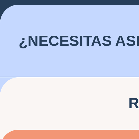
¿NECESITAS AS
R
¿Te demandaron?
¿Viol
El Índice Derechos Digitales es una 