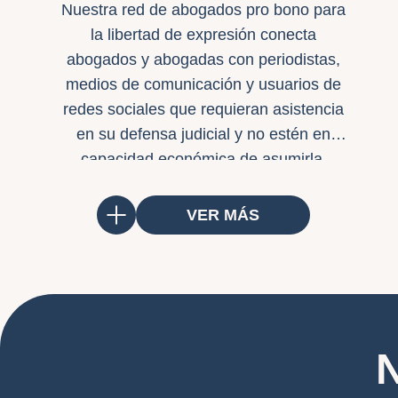
Nuestra red de abogados pro bono para
la libertad de expresión conecta
abogados y abogadas con periodistas,
medios de comunicación y usuarios de
redes sociales que requieran asistencia
en su defensa judicial y no estén en
capacidad económica de asumirla.
También buscamos financiación de
causas judiciales.
VER MÁS