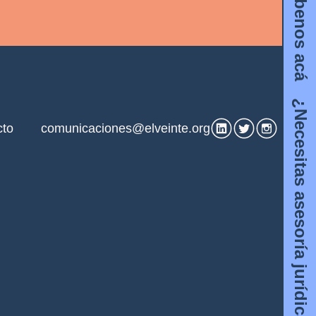
¿Necesitas asesoría jurídica? Escríbenos acá
cto
comunicaciones@elveinte.org