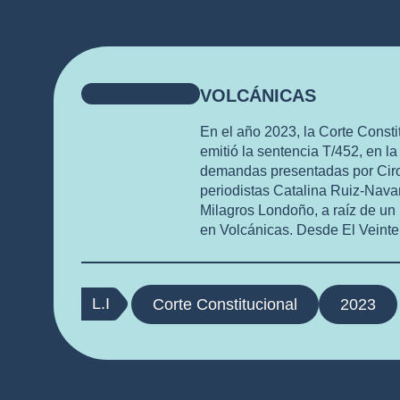
VOLCÁNICAS
En el año 2023, la Corte Const
emitió la sentencia T/452, en l
demandas presentadas por Ciro
periodistas Catalina Ruiz-Navar
Milagros Londoño, a raíz de un 
en Volcánicas. Desde El Veint
nuestros servicios legales a las
importante caso, apoyando la de
de prensa y el derecho a infor
L.I
Corte Constitucional
2023
responsable y sin censura.