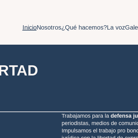
Inicio
Nosotros
¿Qué hacemos?
La voz
Gale
ERTAD
Trabajamos para la
defensa ju
periodistas, medios de comunic
Impulsamos el trabajo pro bon
jurídica con la libertad de exp