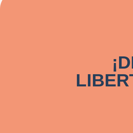
de la sociedad civil que trabajan tem
los derechos humanos en entornos dig
pretende catalizar las actividades de 
como espacio de comunicación sobre
para el ejercicio de esos derechos e
¡
LIBER