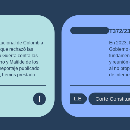
T372/2
itucional de Colombia
En 2023, l
a que rechazó las
Gobierno 
 Guerra contra las
fundamenta
ro y Matilde de los
y reunión 
reportaje publicado
al no prop
e, hemos prestado
de interne
 periodistas en este
por parte 
fensa de la libertad
mar de manera
L.E
Corte Constitu