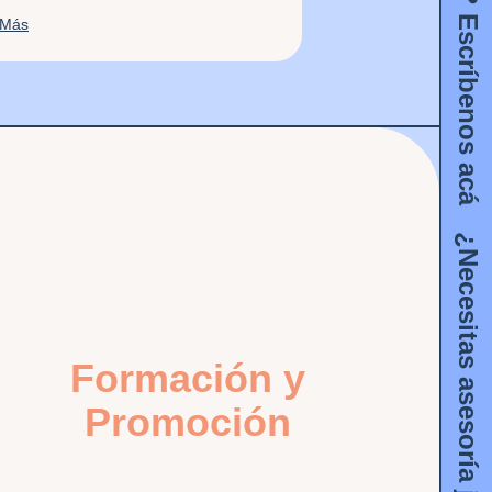
 Más
¿Necesitas asesoría jurídica? Escríbenos acá
Formación y
Promoción